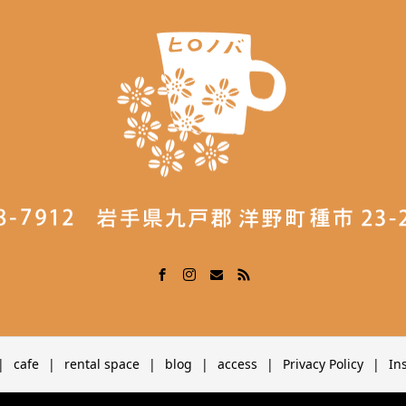
cafe
rental space
blog
access
Privacy Policy
In