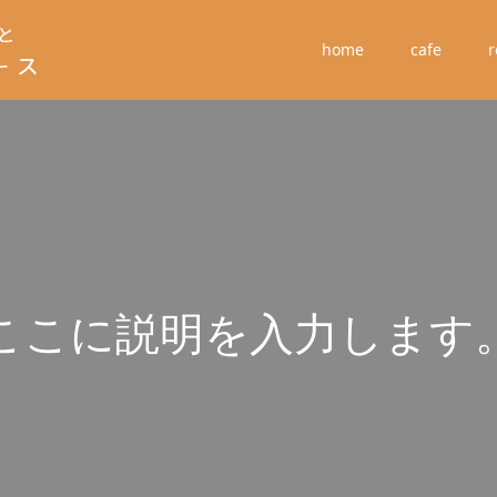
home
cafe
r
こ
こ
に
説
明
を
入
力
し
ま
す