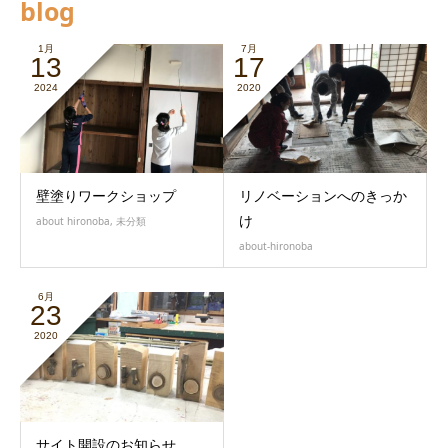
blog
1月
7月
13
17
2024
2020
壁塗りワークショップ
リノベーションへのきっか
け
about hironoba
,
未分類
about-hironoba
6月
23
2020
サイト開設のお知らせ