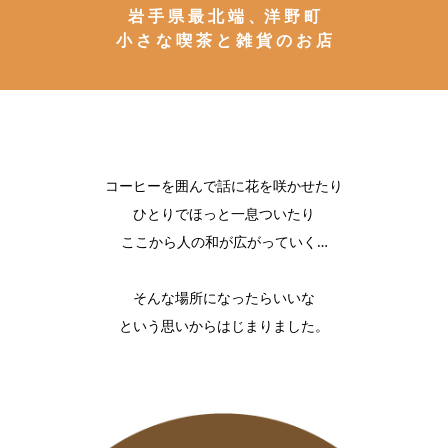
岩 手 県 最 北 端 、洋 野 町
小 さ な 喫 茶 と 雑 貨 の お 店
コーヒーを囲んで話に花を咲かせたり
ひとりでほっと一息ついたり
ここから人の和が広がっていく…
そんな場所になったらいいな
という思いからはじまりました。